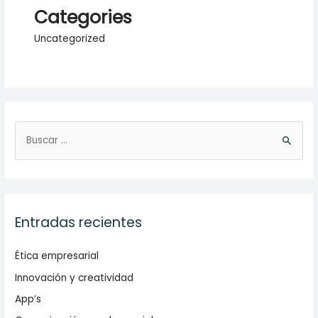
Categories
Uncategorized
B
u
s
c
a
Entradas recientes
r
p
Ética empresarial
o
Innovación y creatividad
r
App’s
: