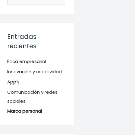
u
s
c
a
Entradas
r
recientes
p
o
Ética empresarial
r
Innovación y creatividad
:
App’s
Comunicación y redes
sociales
Marca personal