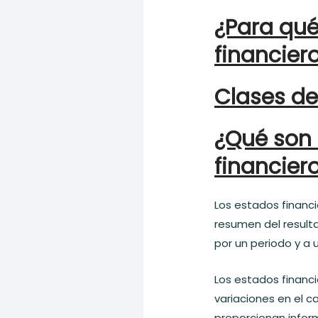
¿Para
qu
financier
Clases de
¿Qué son 
financier
Los estados financ
resumen del result
por un periodo y a
Los estados financi
variaciones en el ca
proporcionan infor