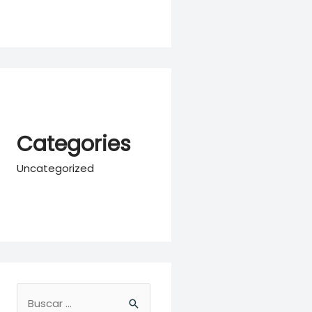
Categories
Uncategorized
B