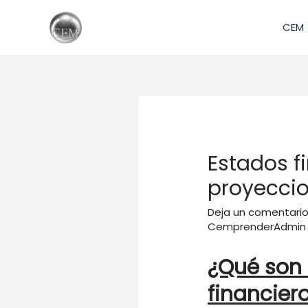
Ir
al
CEM
contenido
Estados f
proyeccio
Deja un comentari
CemprenderAdmin
¿Qué son 
financier