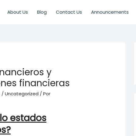
About Us
Blog
Contact Us
Announcements
inancieros y
nes financieras
o
/
Uncategorized
/ Por
lo estados
os?